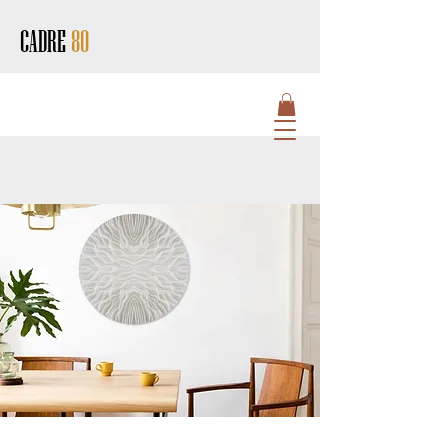
CADRE
80
HOME