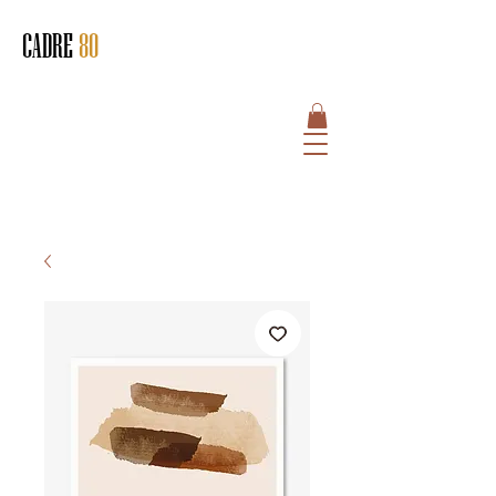
CADRE
80
HOME