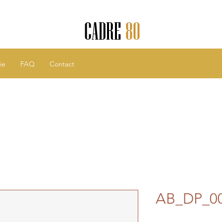
CADRE
80
ie
FAQ
Contact
AB_DP_0