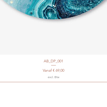
AB_DP_001
Verkoopprijs
Vanaf
€ 69,00
excl. Btw