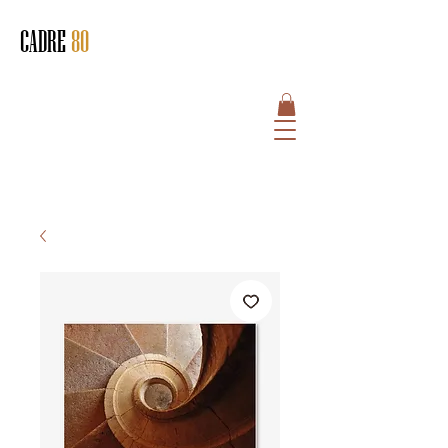
CADRE
80
HOME