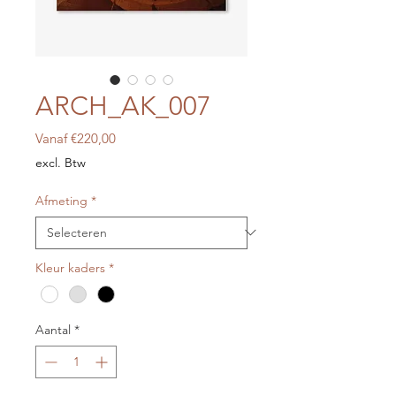
ARCH_AK_007
Verkoopprijs
Vanaf
€220,00
excl. Btw
Afmeting
*
Kleur kaders
*
Aantal
*