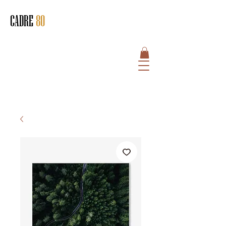
CADRE
80
HOME