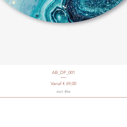
AB_DP_001
Verkoopprijs
Vanaf
€ 69,00
excl. Btw