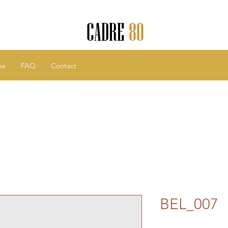
CADRE
80
ie
FAQ
Contact
BEL_007