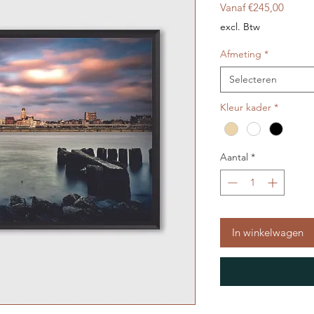
Verkoo
Vanaf
€245,00
excl. Btw
Afmeting
*
Selecteren
Kleur kader
*
Aantal
*
In winkelwagen