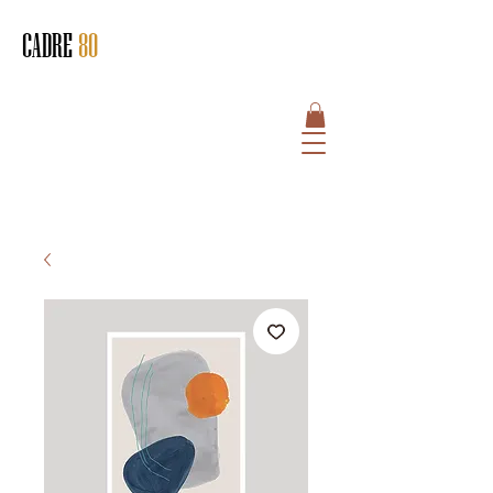
CADRE
80
HOME