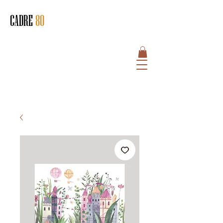
CADRE
80
HOME