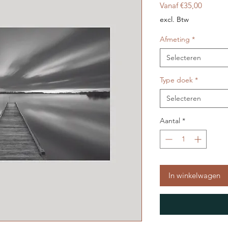
Verkoop
Vanaf
€35,00
excl. Btw
Afmeting
*
Selecteren
Type doek
*
Selecteren
Aantal
*
In winkelwagen