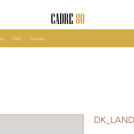
CADRE
80
ie
FAQ
Contact
DK_LAND