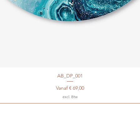
AB_DP_001
Verkoopprijs
Vanaf
€ 69,00
excl. Btw