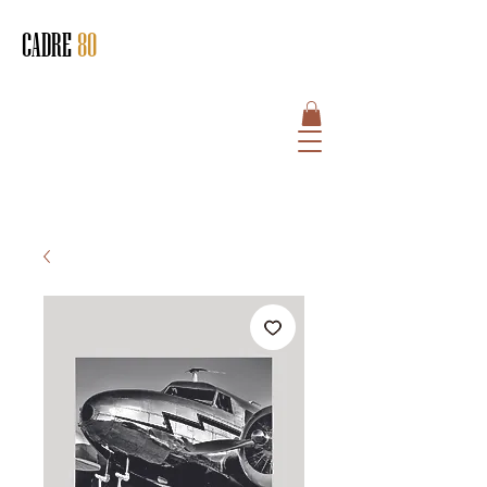
CADRE
80
HOME