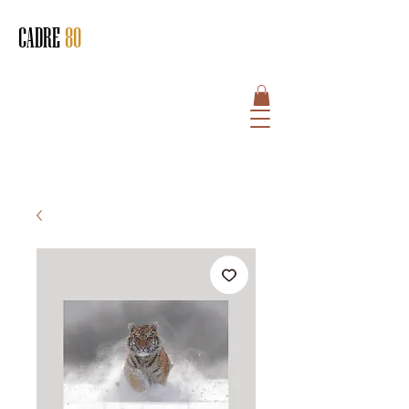
CADRE
80
HOME