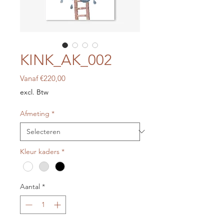
KINK_AK_002
Verkoopprijs
Vanaf
€220,00
excl. Btw
Afmeting
*
Kleur kaders
*
Aantal
*