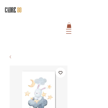
CADRE
80
HOME