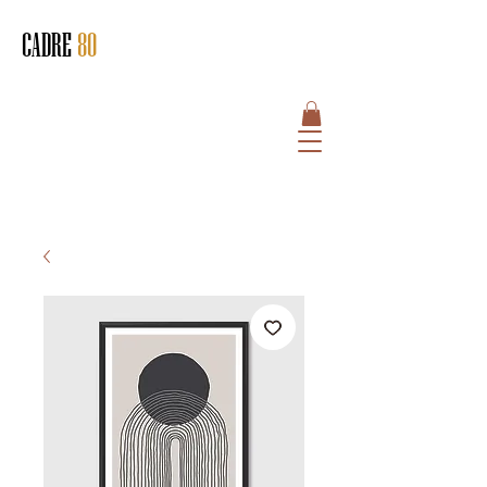
CADRE
80
HOME