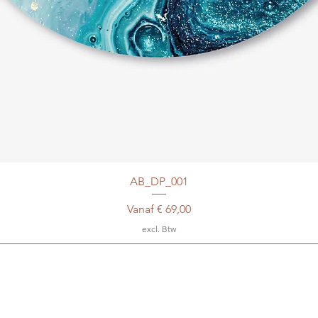
AB_DP_001
Verkoopprijs
Vanaf
€ 69,00
excl. Btw