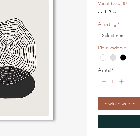
Verkoo
Vanaf
€220,00
excl. Btw
Afmeting
*
Selecteren
Kleur kaders
*
Aantal
*
In winkelwagen