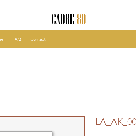
CADRE
80
ie
FAQ
Contact
LA_AK_0