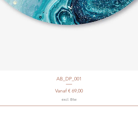
AB_DP_001
Verkoopprijs
Vanaf
€ 69,00
excl. Btw