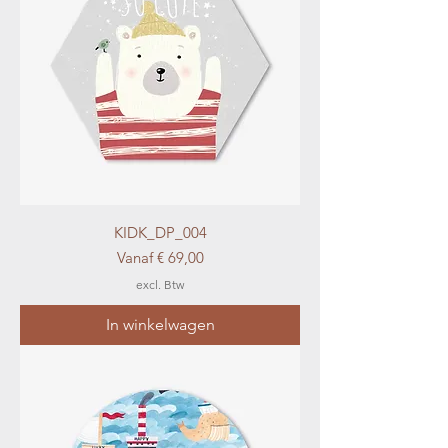
KIDK_DP_004
Verkoopprijs
Vanaf
€ 69,00
excl. Btw
In winkelwagen