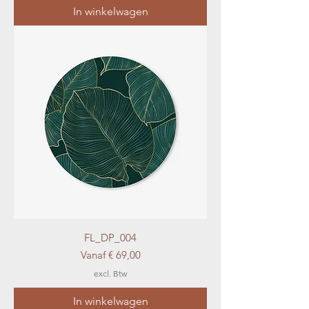
In winkelwagen
FL_DP_004
Verkoopprijs
Vanaf
€ 69,00
excl. Btw
In winkelwagen