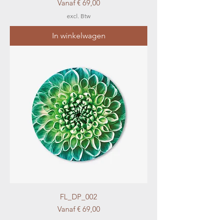
Verkoopprijs
Vanaf
€ 69,00
excl. Btw
In winkelwagen
FL_DP_002
Verkoopprijs
Vanaf
€ 69,00