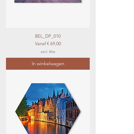
BEL_DP_010
Verkoopprijs
Vanaf
€ 69,00
excl. Btw
In winkelwagen