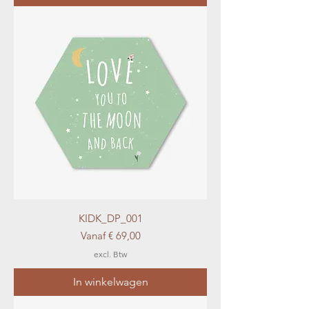
KIDK_DP_001
Verkoopprijs
Vanaf
€ 69,00
excl. Btw
In winkelwagen