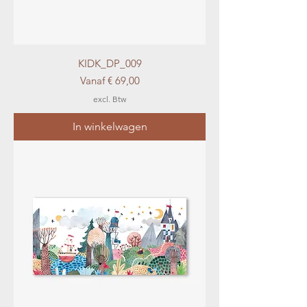
KIDK_DP_009
Verkoopprijs
Vanaf
€ 69,00
excl. Btw
In winkelwagen