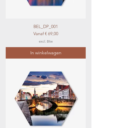
BEL_DP_001
Verkoopprijs
Vanaf
€ 69,00
excl. Btw
In winkelwagen