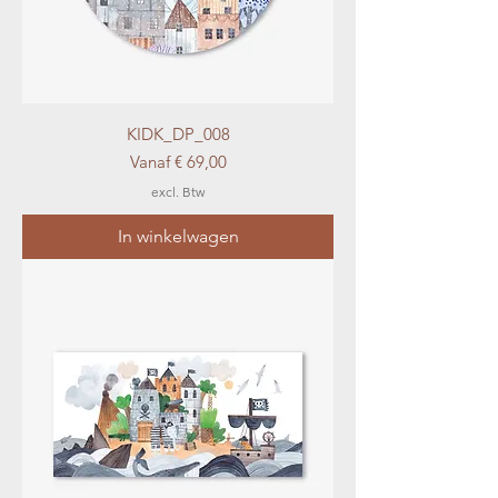
KIDK_DP_008
Verkoopprijs
Vanaf
€ 69,00
excl. Btw
In winkelwagen