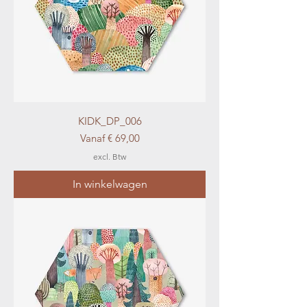
KIDK_DP_006
Verkoopprijs
Vanaf
€ 69,00
excl. Btw
In winkelwagen