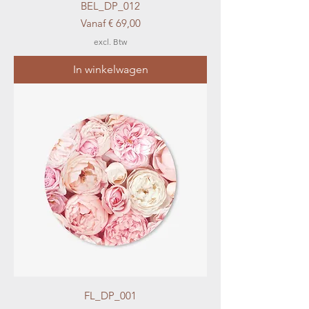
BEL_DP_012
Verkoopprijs
Vanaf
€ 69,00
excl. Btw
In winkelwagen
FL_DP_001