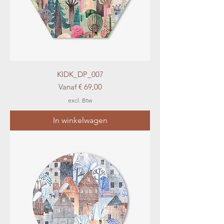
KIDK_DP_007
Verkoopprijs
Vanaf
€ 69,00
excl. Btw
In winkelwagen