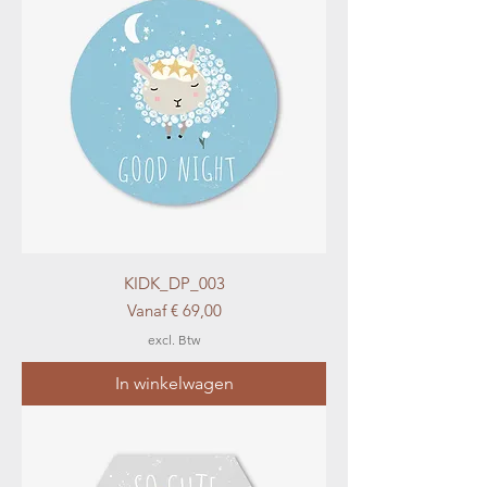
KIDK_DP_003
Verkoopprijs
Vanaf
€ 69,00
excl. Btw
In winkelwagen