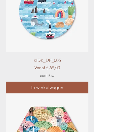
KIDK_DP_005
Verkoopprijs
Vanaf
€ 69,00
excl. Btw
In winkelwagen