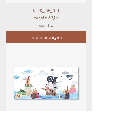
KIDK_DP_011
Verkoopprijs
Vanaf
€ 69,00
excl. Btw
In winkelwagen