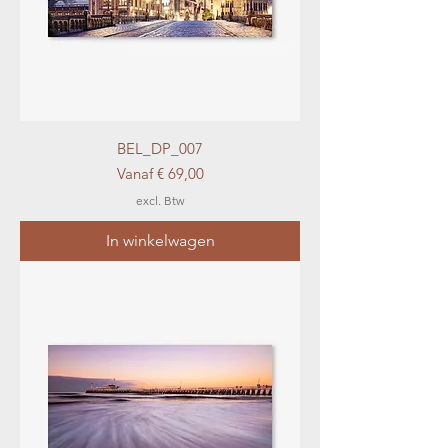
BEL_DP_007
Verkoopprijs
Vanaf
€ 69,00
excl. Btw
In winkelwagen