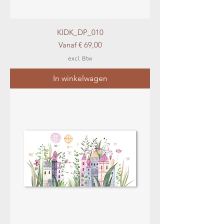
KIDK_DP_010
Verkoopprijs
Vanaf
€ 69,00
excl. Btw
In winkelwagen