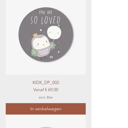
KIDK_DP_002
Verkoopprijs
Vanaf
€ 69,00
excl. Btw
In winkelwagen