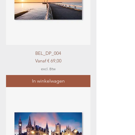
BEL_DP_004
Verkoopprijs
Vanaf
€ 69,00
excl. Btw
In winkelwagen