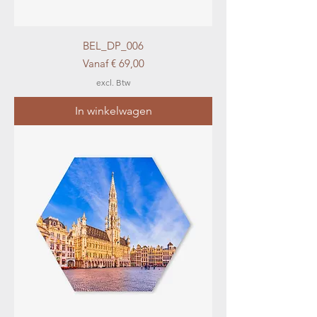
BEL_DP_006
Verkoopprijs
Vanaf
€ 69,00
excl. Btw
In winkelwagen