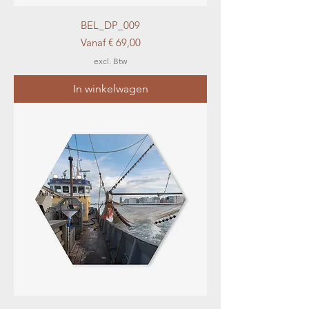
BEL_DP_009
Verkoopprijs
Vanaf
€ 69,00
excl. Btw
In winkelwagen