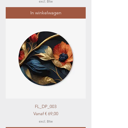
excl. Btw
In winkelwagen
FL_DP_003
Verkoopprijs
Vanaf
€ 69,00
excl. Btw