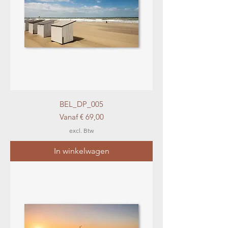
BEL_DP_005
Verkoopprijs
Vanaf
€ 69,00
excl. Btw
In winkelwagen