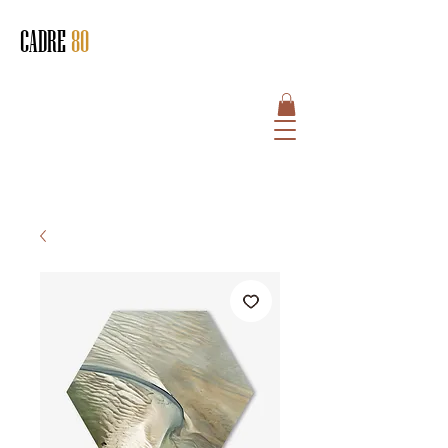
CADRE
80
HOME