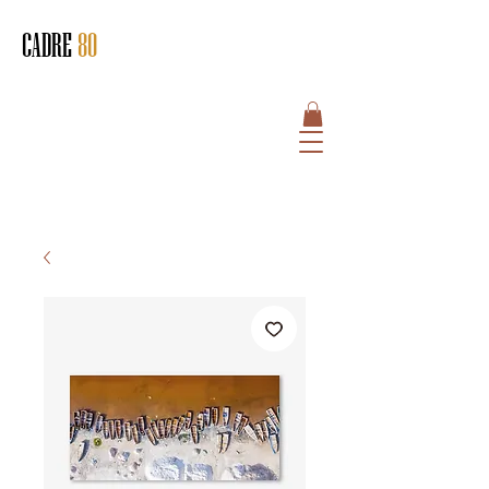
CADRE
80
HOME