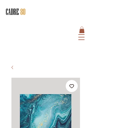
CADRE
80
HOME