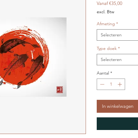
Verkoop
Vanaf
€35,00
excl. Btw
Afmeting
*
Selecteren
Type doek
*
Selecteren
Aantal
*
In winkelwagen