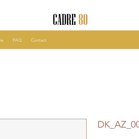
CADRE
80
ie
FAQ
Contact
DK_AZ_0