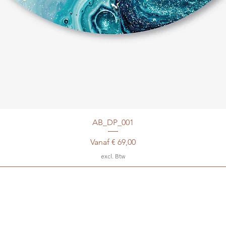
AB_DP_001
Verkoopprijs
Vanaf
€ 69,00
excl. Btw