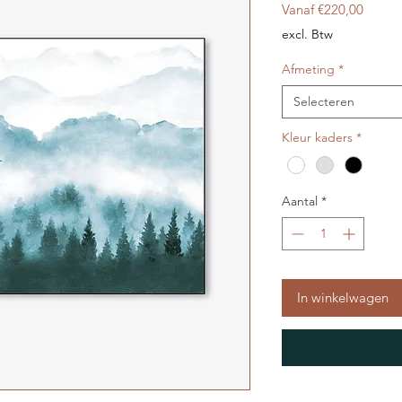
Verkoo
Vanaf
€220,00
excl. Btw
Afmeting
*
Selecteren
Kleur kaders
*
Aantal
*
In winkelwagen