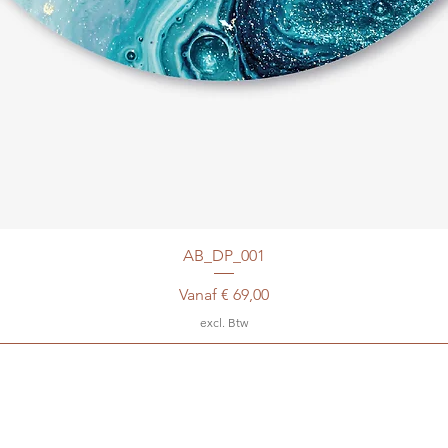
AB_DP_001
Verkoopprijs
Vanaf
€ 69,00
excl. Btw