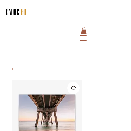
CADRE
80
HOME