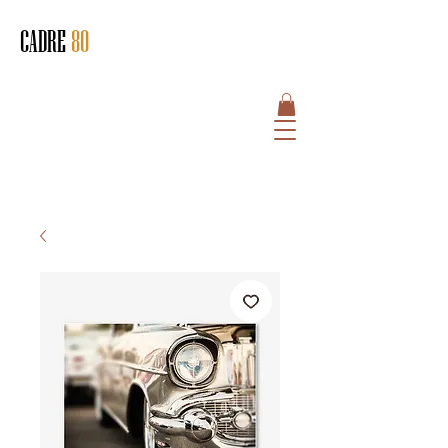
CADRE
80
HOME