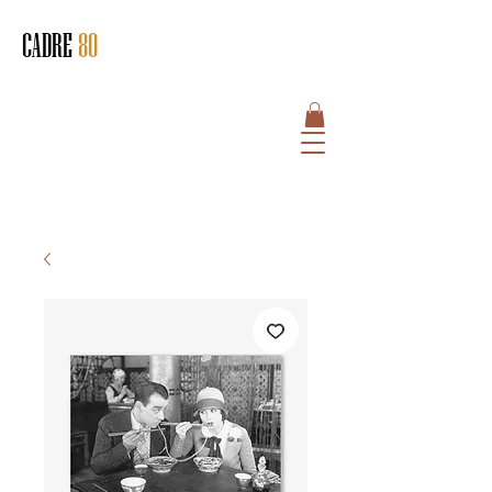
CADRE
80
HOME